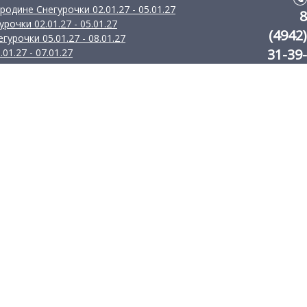
одине Снегурочки 02.01.27 - 05.01.27
8
Путешествие в край Снегурочки 02.01.27 - 05.01.27
(4942)
Рождество на родине Снегурочки 05.01.27 - 08.01.27
31-39-
годняя Кострома 05.01.27 - 07.01.27
83
8
(4942)
31-58-
12
8 (910)
951-
57-38
г.
Кострома
ул.
Советская