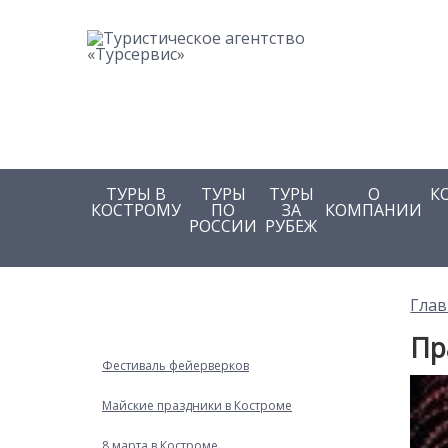
ТУРЫ В
ТУРЫ
ТУРЫ
О
К
КОСТРОМУ
ПО
ЗА
КОМПАНИИ
РОССИИ
РУБЕЖ
Глав
Пр
Фестиваль фейерверков
Майские праздники в Костроме
8 марта в Костроме