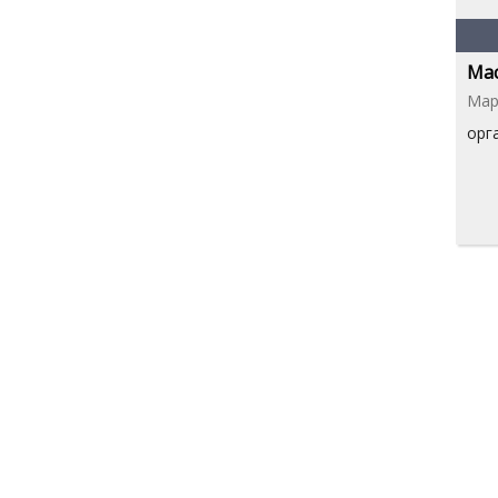
Мас
Мар
орг