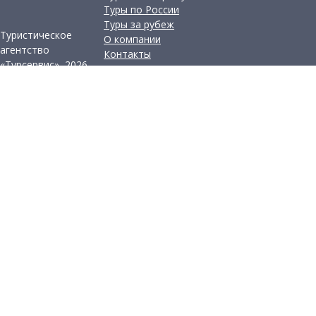
Туры по России
Туры за рубеж
Туристическое
О компании
агентство
Контакты
«Турсервис», 2026
Разработка сайта —
Фабрика турсайтов
Политика
конфиденциальности