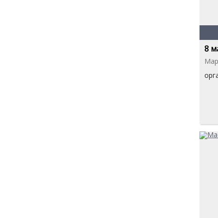
8 м
Мар
орг